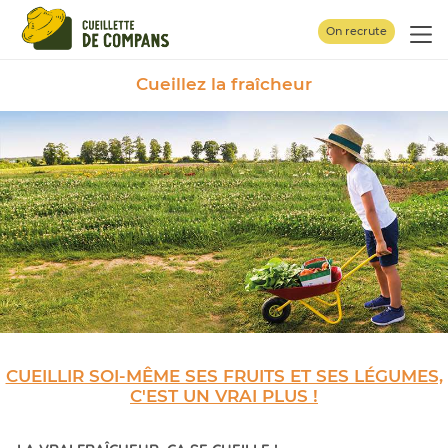
Panneau de gestion des cookies
On recrute
Cueillez la fraîcheur
CUEILLIR SOI-MÊME SES FRUITS ET SES LÉGUMES,
C'EST UN VRAI PLUS !