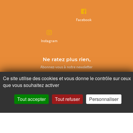
Facebook
Instagram
Ne ratez plus rien,
Abonnez-vous à notre newsletter
Ce site utilise des cookies et vous donne le contrôle sur ceux
que vous souhaitez activer
Je m’inscris
Tout accepter
Tout refuser
Personnaliser
Pour votre santé, mangez au moins cinq fruits et légumes par jour.
www.mangerbouger.fr
Copyright © - 2026 GIE Chapeau de Paille
-
Mentions légales