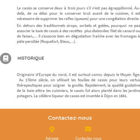
Le cassis se conserve deux à trois jours s’il n’est pas égrappillonné. Au-
delà, de ce délai pour le conserver brut avant de le cuisiner, il est
nécessaire de supprimer les rafles (queues) pour une congélation directe.
En dehors des traditionnels sirops, sorbets et gelées, pourquoi ne pas
associer la baie de cassis à des recettes plus élaborées: filet de canard ou
de faisan,… Il s’associe bien en dégustation fraîche avec les fromages à
pâte persillée (Roquefort, Bleus,…).
HISTORIQUE
Originaire d’Europe du nord, il est surtout connu depuis le Moyen Âge.
Au 17ème siècle, on utilisait les feuilles de cassis pour leurs vertus
thérapeutiques pour soigner la goutte. Rapidement, la qualité gustative
de la baie attira les cuisiniers, le cassis fut alors planté dans les jardins
potagers. La célèbre liqueur de cassis est inventée à Dijon en 1841.
Contactez-nous
Adresse
Contactez nous