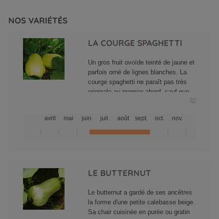
NOS VARIÉTÉS
LA COURGE SPAGHETTI
Un gros fruit ovoïde teinté de jaune et
parfois orné de lignes blanches. La
courge spaghetti ne paraît pas très
originale au premier abord, sauf que,
lors de sa cuisson, ce légume
traditionnel se transforme en longs
avril
mai
juin
juil.
août
sept.
oct.
nov.
filaments de type spaghettis. Ces
pâtes gardent un goût neutre qui
permet toutes les fantaisies
d'accomodement. Cette courge
authentique présente une aptitude
hors du commun à la conservation
LE BUTTERNUT
(plus de 6 mois).
Le butternut a gardé de ses ancêtres
la forme d'une petite calebasse beige.
Sa chair cuisinée en purée ou gratin