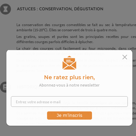
ASTUCES : CONSERVATION, DÉGUSTATION
La conservation des courges comestibles se fait au sec à température
ambiante (15-20°C). Elles se conservent de trois à quatre mois.
Les gratins, soupes et purées sont les principales recettes pour ces
différentes courges parfois difficiles à éplucher.
La chair des courges cuit facilement au four microonde, dans cette
situation, le potimarron ne demande pas d’épluchage.
Dans certains plats traditionnels comme le couscous, on peut remplacer
le navet par des cubes de potirons ou de potimarrons comme cela se
pratique en Tunisie.
Ne ratez plus rien,
Abonnez-vous à notre newsletter
HISTORIQUE
Les romains connaissaient déjà la famille botanique de nos courges,
même si seule la calebasse était représentée sur le bassin méditerranéen.
Et a servi de modèle à la gourde pour garder (le mot « gourde » vient de
Je m’inscris
courge en latin
cucurbita
). Nos courges actuelles ont été introduites en
Europe par Christophe Colomb.