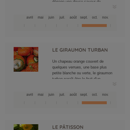
dégage une douce saveur de
noisette.
avril
mai
juin
juil.
août
sept.
oct.
nov.
LE GIRAUMON TURBAN
Un chapeau orange couvert de
quelques verrues, une base plus
petite blanche ou verte, le giraumon
turban paraît être le fruit d'un
imagination débordante pour un film
fantastique. Pas du tout, c'est une
avril
mai
juin
juil.
août
sept.
oct.
nov.
courge traditionnelle de l'automne que
l'on trouve dans les champs et les
cueillettes. Sa chair est ferme et
sucrée...à réserver en gratin pour les
sucrés salés.
LE PÂTISSON