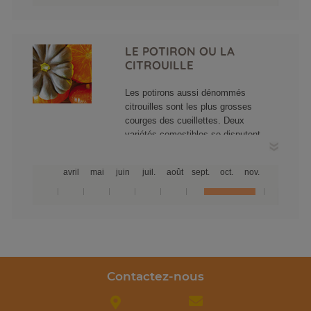
LE POTIRON OU LA
CITROUILLE
Les potirons aussi dénommés
citrouilles sont les plus grosses
courges des cueillettes. Deux
variétés comestibles se disputent
l'appellation dans nos champ : le
rouge vif d'Etampes d'un orange
avril
mai
juin
juil.
août
sept.
oct.
nov.
éclatant au goût puissant, le musqué
de Provence vert en fin d'été, vire au
beige au cours de l'automne mais il
garde une saveur plus délicate.
Contactez-nous