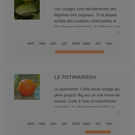
Les courges sont décidemment des
légumes très originaux. Si la plupart
exhibe des couleurs chatoyantes et
des formes opulentes, le pâtisson est
un légume blanc, plat en forme de
disque parfois cornu. Son goût à la
avril
mai
juin
juil.
août
sept.
oct.
nov.
cuisson approcherait celui de
l'artichaut si l'on ne le cueille pas
prématurément... Sachez attendre le
mois de septembre pour une récolte
sur le champ !
LE POTIMARRON
Le potimarron, Cette boule orange qui
pèse jusqu'à 3kg est un vrai trésor de
saveur. Cuite à l'eau et transformée
en purée, sa dégustation révèle un
goût prononcé de châtaigne, un vrai
régal.
avril
mai
juin
juil.
août
sept.
oct.
nov.