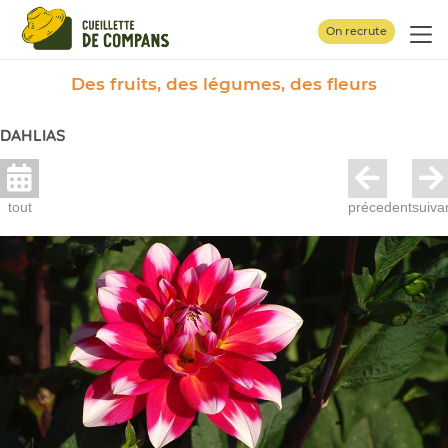
Panneau de gestion des cookies
On recrute
Des fruits, des légumes, des fleurs
DAHLIAS
tout
précedent
suiva