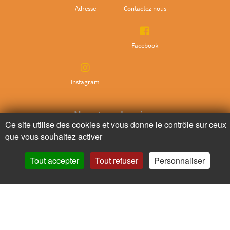
Adresse
Contactez nous
Facebook
Instagram
Ne ratez plus rien,
Ce site utilise des cookies et vous donne le contrôle sur ceux
Abonnez-vous à notre newsletter
que vous souhaitez activer
Tout accepter
Tout refuser
Personnaliser
Je m’inscris
Pour votre santé, mangez au moins cinq fruits et légumes par jour.
www.mangerbouger.fr