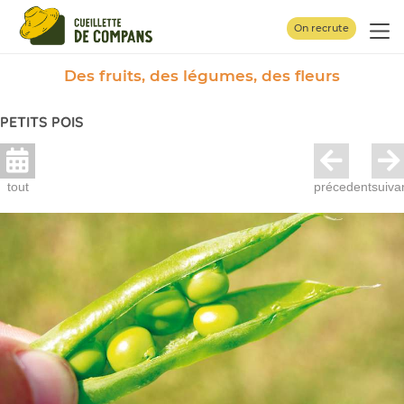
Panneau de gestion des cookies
On recrute
Des fruits, des légumes, des fleurs
PETITS POIS
tout
précedent
suiva